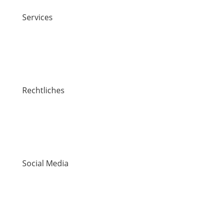
Services
Jobs
Kontakt
Lawaetz-Gruppe
Standorte
Rechtliches
Impressum
Datenschutz / Cookie-Richtlinie
Hinweisgebersystem
Die Mitgemeinten
Social Media
LinkedIn
YouTube