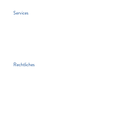
Services
Jobs
Kontakt
Lawaetz-Gruppe
Standorte
Rechtliches
Impressum
Datenschutz / Cookie-Richtlinie
Hinweisgebersystem
Die Mitgemeinten
Social Media
LinkedIn