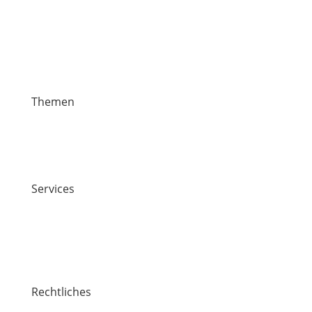
Themen
News
Veranstaltungen
Stiften & Spenden
Services
Jobs
Kontakt
Lawaetz-Gruppe
Standorte
Rechtliches
Impressum