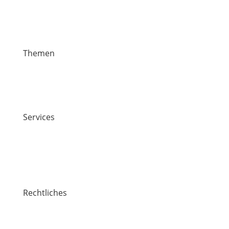
Themen
News
Veranstaltungen
Stiften & Spenden
Services
Jobs
Kontakt
Lawaetz-Gruppe
Standorte
Rechtliches
Impressum
Datenschutz / Cookie-Richtlinie