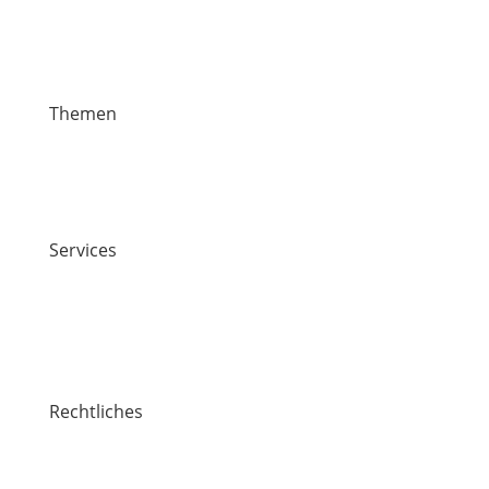
Themen
News
Veranstaltungen
Stiften & Spenden
Services
Jobs
Kontakt
Lawaetz-Gruppe
Standorte
Rechtliches
Impressum
Datenschutz / Cookie-Richtlinie