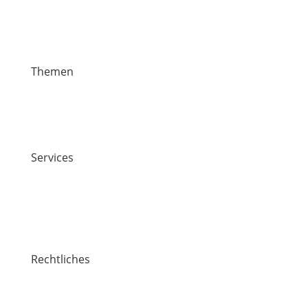
Themen
News
Veranstaltungen
Stiften & Spenden
Services
Jobs
Kontakt
Lawaetz-Gruppe
Standorte
Rechtliches
Impressum
Datenschutz / Cookie-Richtlinie