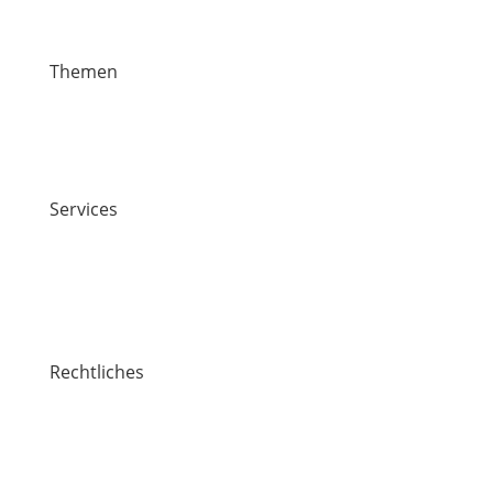
Themen
News
Veranstaltungen
Stiften & Spenden
Services
Jobs
Kontakt
Lawaetz-Gruppe
Standorte
Rechtliches
Impressum
Datenschutz / Cookie-Richtlinie
Hinweisgebersystem
Die Mitgemeinten