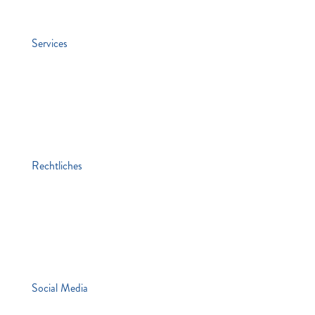
Stiften & Spenden
Services
Jobs
Kontakt
Lawaetz-Gruppe
Standorte
Rechtliches
Impressum
Datenschutz / Cookie-Richtlinie
Hinweisgebersystem
Die Mitgemeinten
Social Media
LinkedIn